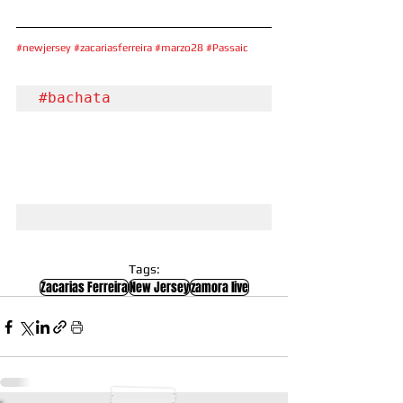
#newjersey
#zacariasferreira
#marzo28
#Passaic
#bachata
Tags:
Zacarias Ferreira
New Jersey
zamora live