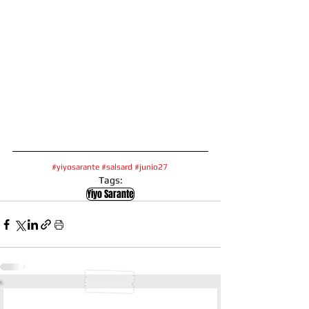
#yiyosarante
#salsard
#junio27
Tags:
Yiyo Sarante