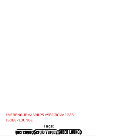
#MERENGUE
#ABRIL25
#SERGIOVARGAS
#SOBERLOUNGE
Tags:
merengue
Sergio Vargas
SOBER LOUNGE