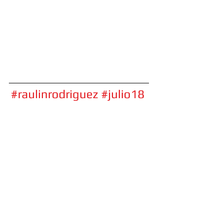
#raulinrodriguez
#julio18