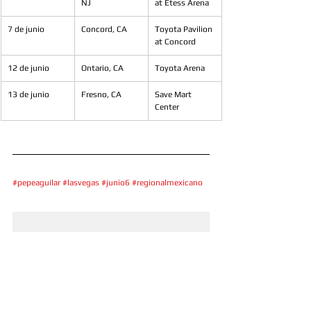
NJ
at Etess Arena
7 de junio
Concord, CA
Toyota Pavilion 
at Concord
12 de junio
Ontario, CA
Toyota Arena
13 de junio
Fresno, CA
Save Mart 
Center
#pepeaguilar
#lasvegas
#junio6
#regionalmexicano