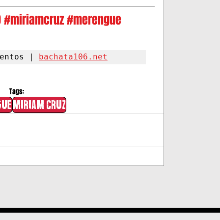
0
#miriamcruz
#merengue
entos | 
bachata106.net
Tags:
gue
Miriam Cruz