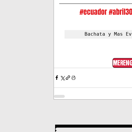
#ecuador
#abril3
Bachata y Mas Ev
meren