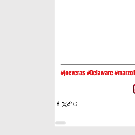
#joeveras
#Delaware
#marzo