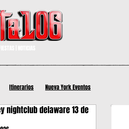
IESTAS | NOTICIAS
Itinerarios
Nueva York Eventos
y nightclub delaware 13 de
 y mas eventos