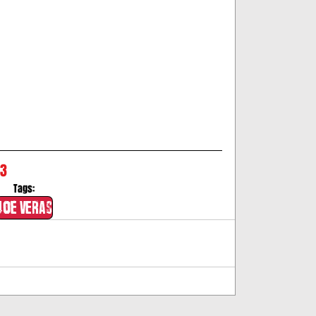
13
Tags:
joe veras