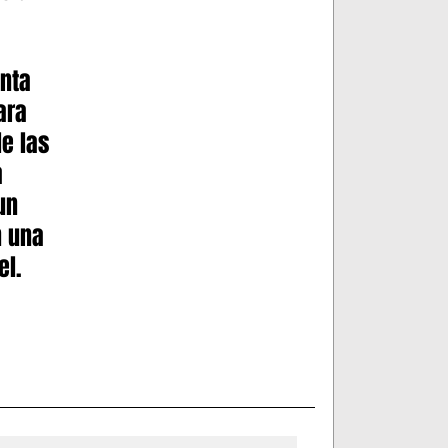
nta 
ara 
e las 
 
un 
 una 
el.