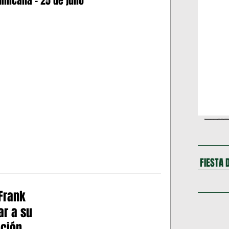
nicana – 25 de julio
ARLOTTE
Massachusetts
26
DEPORTES
LOS 50 DEL CANARIO
NECTICUT
TEXAS
MARYLAND
VIRGINIA
NEBRASKA
California
Frank 
r a su 
NOTICIAS DE NUEVA YORK
ción 