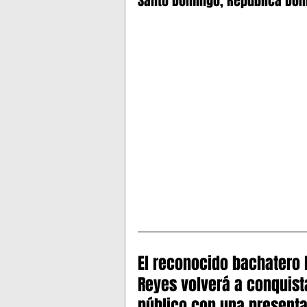
Santo Domingo, República Domi
PUERTO RICO EVENTOS
CH
DAVID BISBAL CONCIERTOS 20
NEW JERSEY EVENTOS
CON
REPUBLICA DOMINICANA
PENNSYLVANIA
COLOMBIA
El reconocido bachatero 
Reyes volverá a conquista
RHODE ISLAND
OHIO
público con una presenta