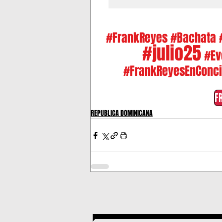
#FrankReyes
#Bachata
#julio25
#Ev
#FrankReyesEnConci
F
REPUBLICA DOMINICANA