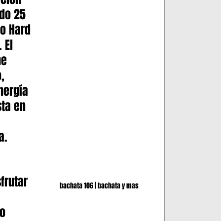
do 25 
Merengue
BACHATA
FRASES
o Hard 
 El 
e 
, 
nergía 
sta en 
a.
frutar 
bachata 106 | bachata y mas 
o 