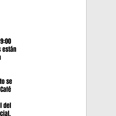
 9:00 
s están 
a 
to se 
 Café 
 
l del 
cial.