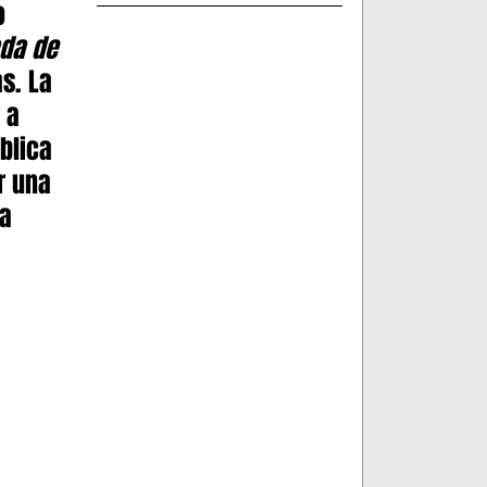
o 
da de 
s. La 
 a 
blica 
r una 
a 