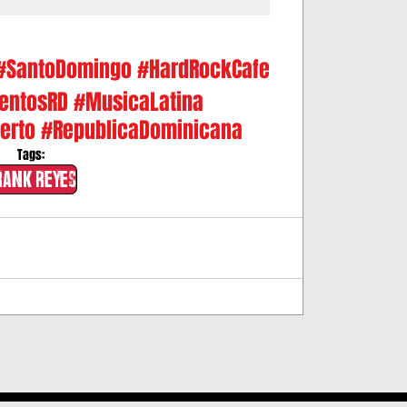
#SantoDomingo
#HardRockCafe
entosRD
#MusicaLatina
erto
#RepublicaDominicana
Tags:
rank Reyes