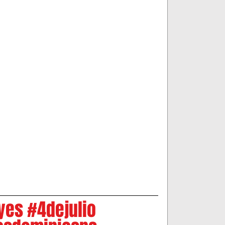
Merengue
BACHATA
FRASES
yes
#4dejulio