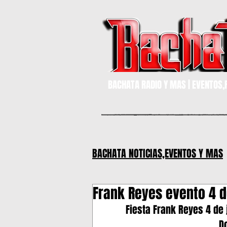
BACHATA RADIO Y MAS | EVENTOS,F
BACHATA NOTICIAS,EVENTOS Y MAS
Frank Reyes evento 4 d
MIAMI,FLORIDA
Bachata
Fiesta Frank Reyes 4 de 
D