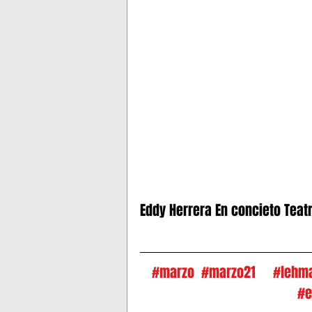
Eddy Herrera En concieto Teat
#marzo
#marzo21
#lehm
#e