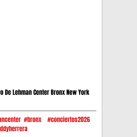
ro De Lehman Center Bronx New York 
ancenter
#bronx
#conciertos2026
ddyherrera