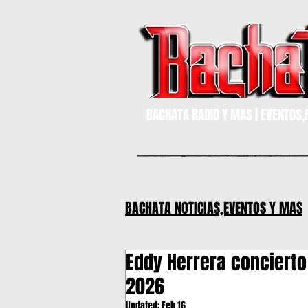
BACHATA RADIO Y MAS | EVENTOS,F
BACHATA NOTICIAS,EVENTOS Y MAS
Eddy Herrera conciert
MIAMI,FLORIDA
Bachata
2026
Updated:
Feb 16