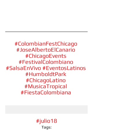
#ColombianFestChicago
#JoseAlbertoElCanario
#ChicagoEvents
#FestivalColombiano
#SalsaEnVivo
#EventosLatinos
#HumboldtPark
#ChicagoLatino
#MusicaTropical
#FiestaColombiana
#julio18
Tags: