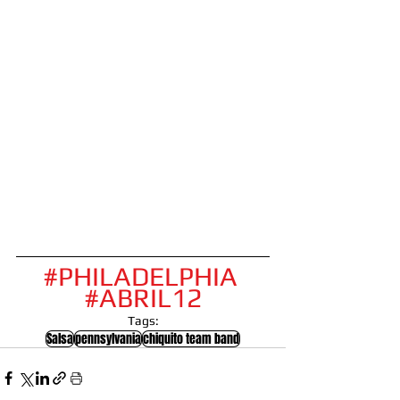
#PHILADELPHIA
#ABRIL12
Tags:
Salsa
pennsylvania
chiquito team band