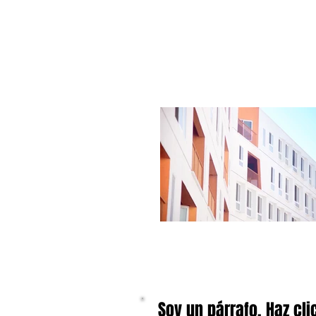
Soy un párrafo. Haz cli