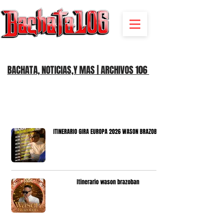
BACHATA RADIO Y MAS | EVENTOS,FIESTAS | NOTICIAS
BACHATA, NOTICIAS,Y MAS | ARCHIVOS 106
ITINERARIO GIRA EUROPA 2026 WASON BRAZOBAN
Itinerario wason brazoban