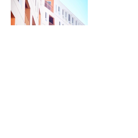
Describe your image
Describe your image