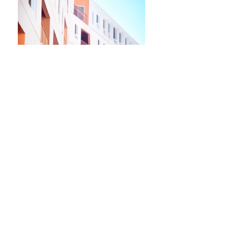
Describe your image
Describe your image