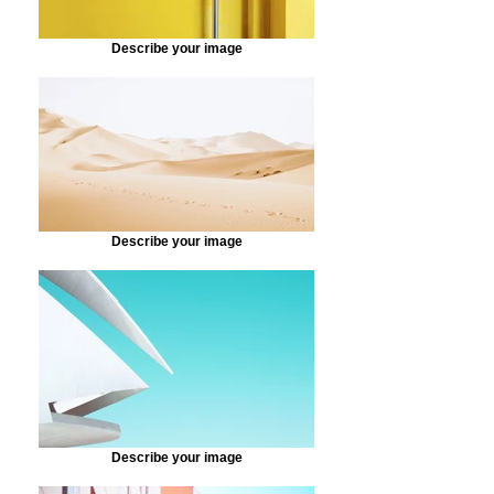
Describe your image
Describe your image
Describe your image