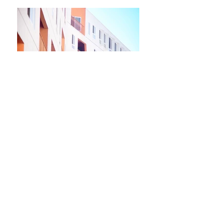
Describe your image
Describe your image