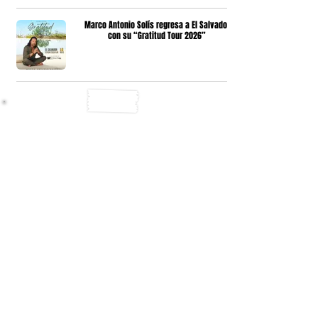
Marco Antonio Solís regresa a El Salvador
con su “Gratitud Tour 2026”