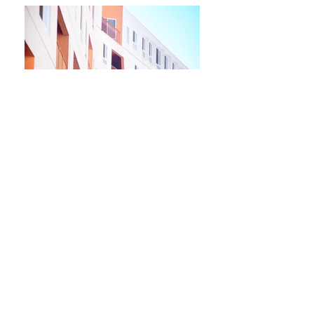
Describe your image
Describe your image