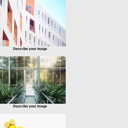
Describe your image
Describe your image