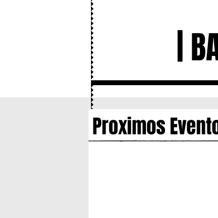
MADISON SQUARE GARDEN
M
| B
Proximos Event