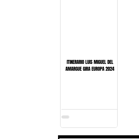
MIAMI,FLORIDA
Bachata y 
CHARLOTTE
Massachusetts
DEPORTES
LOS 50 DEL CANAR
ITINERARIO LUIS MIGUEL DEL
AMARGUE GIRA EUROPA 2024
CONNECTICUT
TEXAS
RE
VIRGINIA
PENNSYLVANIA
RHODE ISLAND
OHIO
NO