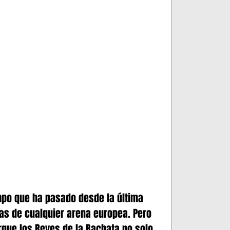
Merengue
BACHATA
FRASES
empo que ha pasado desde la última 
las de cualquier arena europea. Pero 
rque los Reyes de la Bachata no solo 