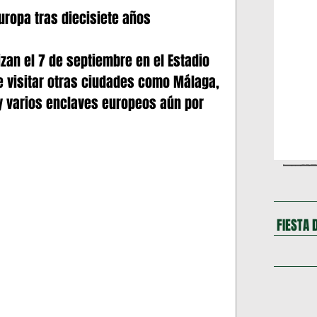
ARLOTTE
Massachusetts
Europa tras diecisiete años
zan el 7 de septiembre en el Estadio 
26
DEPORTES
LOS 50 DEL CANARIO
 visitar otras ciudades como Málaga, 
 y varios enclaves europeos aún por 
NECTICUT
TEXAS
MARYLAND
VIRGINIA
NEBRASKA
California
NOTICIAS DE NUEVA YORK