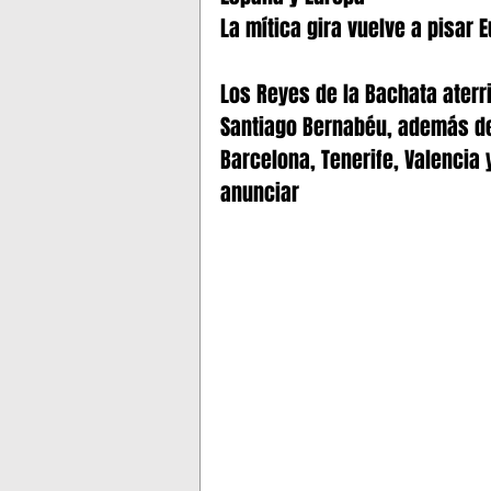
PUERTO RICO EVENTOS
CH
La mítica gira vuelve a pisar 
Los Reyes de la Bachata aterri
DAVID BISBAL CONCIERTOS 20
Santiago Bernabéu, además de
Barcelona, Tenerife, Valencia
NEW JERSEY EVENTOS
CON
anunciar
REPUBLICA DOMINICANA
PENNSYLVANIA
COLOMBIA
RHODE ISLAND
OHIO