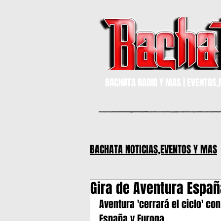
BACHATA RADIO Y MAS | EVENTOS,F
BACHATA NOTICIAS,EVENTOS Y MAS
Gira de Aventura Espa
MIAMI,FLORIDA
Bachata
Aventura 'cerrará el ciclo' co
España y Europa