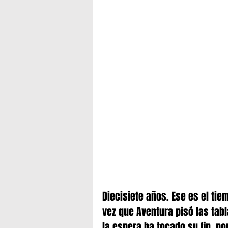
MADISON SQUARE GARDEN
Diecisiete años. Ese es el ti
vez que Aventura pisó las tab
la espera ha tocado su fin, po