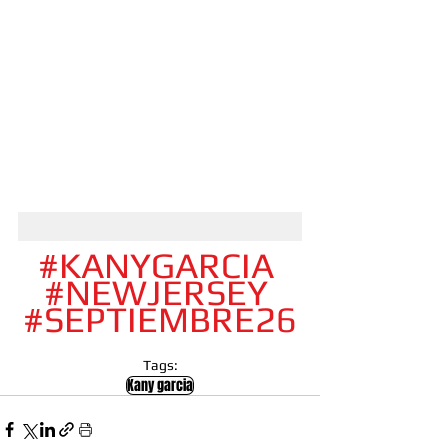
#KANYGARCIA
#NEWJERSEY
#SEPTIEMBRE26
Tags:
Kany garcia