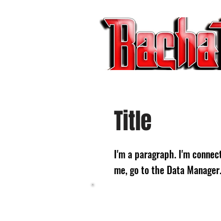
BACHATA RADIO Y MAS | EVENTOS,F
Title
I'm a paragraph. I'm connec
me, go to the Data Manager