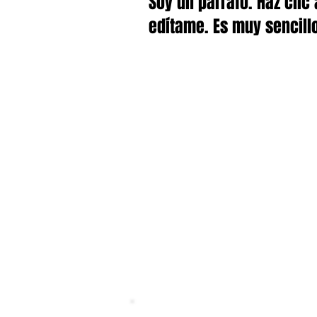
Soy un párrafo. Haz clic
edítame. Es muy sencill